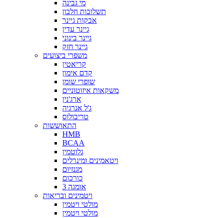
מי גבינה
תשלובות חלבון
אבקות גיינר
גיינר עדין
גיינר בינוני
גיינר חזק
משפרי ביצועים
קריאטין
קדם אימון
שופרי שומן
משקאות איזוטוניים
ארג'נין
ג'ל אנרגיה
טריבולוס
התאוששות
HMB
BCAA
גלוטמין
ויטאמינים ומינרלים
מגנזיום
כורכום
אומגה 3
ויטמינים ובריאות
מולטי ויטמין
מולטי ויטמין