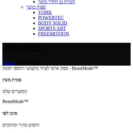
חגורת גב לחדר כושר
ספות כושר
YORK
POWERTEC
BODY SOLID
SPORTS ART
FREEMOTION
סמית משין
סמית משין
»
Home
ספק ארצי לציוד מקצועי ותוספי תזונה - BeastMode™
סמית משין
המוצרים שלנו
BeastMode™
סינון לפי
חיפוש מהיר ומתקדם