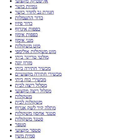
אליפטיקל מקצועי
גומיות כושר
חגורת גב לחדר כושר
כדור התעמלות
כדור פיזיו
כפפות איגרוף
כפפות אימון
מגני אימון
מוט משקולות
מוט משקולות אולימפי
מולטי טריינר ביתי
מזרון יוגה
מכשיר חתירה ביתי
מכשירי חתירה מקצועיים
מכשירי כוח ביתי
מסלול ריצה לבית
מסלול ריצה מקצועי
משקולות
משקולות לבית
מתלה קיר לשק אגרוף
סטנד אחסון משקולות
סטנד משקולות
סטפר
סטפר מקצועי
סמית משין