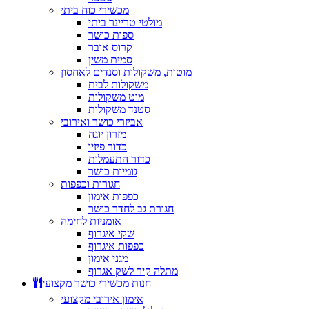
מכשירי כוח ביתי
מולטי טריינר ביתי
ספות כושר
קרוס אובר
סמית משין
מוטות, משקולות וסנדים לאחסון
משקולות לבית
מוט משקולות
סטנד משקולות
אביזרי כושר ואירובי
מזרון יוגה
כדור פיזיו
כדור התעמלות
גומיות כושר
חגורות וכפפות
כפפות אימון
חגורת גב לחדר כושר
אומניות לחימה
שקי איגרוף
כפפות איגרוף
מגני אימון
מתלה קיר לשק אגרוף
חנות מכשירי כושר מקצועי
אימון אירובי מקצועי