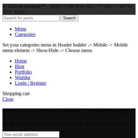
© 2020 BeastMode™ - כל הזכויות שמורות - ספק ארצי לציוד מקצועי
ותסופי תזונה
Search
Menu
Categories
Set your categories menu in Header builder -> Mobile -> Mobile
menu element -> Show/Hide -> Choose menu
Home
Blog
Portfolio
Wishlist
Login / Register
Shopping cart
Close
HEY YOU, SIGN UP AND CONNECT TO WOODMART!
Be the first to learn about our latest trends and get exclusive offers