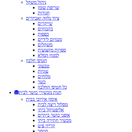
ניהול משקל
שריפת שומן
חגורות
ציוד נלווה ואביזרים
שייקרים
בקבוקים
כפפות
מנגזיום לידיים
משקלים
ספרות מקצועית
למגוון המלא
חטיפי חלבון
טבעוני
עוגיות
מלוחים
כשר
כל חטיפי החלבון
חנות מכשירי כושר לבית
אימון אירובי בבית
מסלול ריצה לבית
אליפטיקל ביתי
אופני כושר ביתיים
מכשיר חתירה ביתי
קרייזי פיט
סטפר