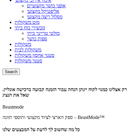
אימון אירובי מקצועי
אופני כושר מקצועיים
אליפטיקל מקצועי
מסלול ריצה מקצועי
מוט משקולות
מכשירי כוח ביתי
מולטי טריינר ביתי
ספות כושר
משקולות
משקולות לבית
סטנד אחסון משקולות
סטנד משקולות
Search
רק אצלינו כמנוי לקוח יינתן הנחה עבור הזמנה קבועה ברכישה אונליין.
שאל את הנציג
Beastmode
ספק הארצי לציוד מקצועי ותוספי תזונה – BeastMode™
כל מה שחשוב לך לדעת על המבצעים שלנו