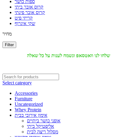
ספות כושר
קרוס אובר ביתי
קרוס אובר פינתי
קרייזי פיט
שקי איגרוף
מחיר
Filter
שלחו לנו וואטסאפ ונשמח לענות על כל שאלה
Select category
Accessories
Furniture
Uncategorized
Whey Protein
אימון אירובי בבית
אופני כושר ביתיים
אליפטיקל ביתי
מסלול ריצה לבית