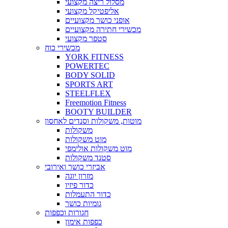
מסלול ריצה מקצועי
אליפטיקל מקצועי
אופני כושר מקצועיים
מכשירי חתירה מקצועיים
סטפר מקצועי
מכשירי כוח
YORK FITNESS
POWERTEC
BODY SOLID
SPORTS ART
STEELFLEX
Freemotion Fitness
BOOTY BUILDER
מוטות, משקולות וסנדים לאחסון
משקולות
מוט משקולות
מוט משקולות אולימפי
סטנד משקולות
אביזרי כושר ואירובי
מזרון יוגה
כדור פיזיו
כדור התעמלות
גומיות כושר
חגורות וכפפות
כפפות אימון