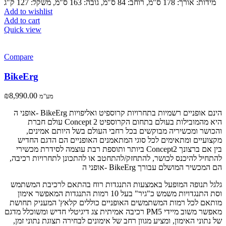
מידות: אורך: 178 ס"מ, רוחב: 84 ס"מ, גובה: 163 ס"מ, משקל: 127 ק"ג
Add to wishlist
Add to cart
Quick view
Compare
BikeErg
₪
8,990.00
מע"מ
אופני ה- BikeErg הינם אופניים רשמיות בתחרויות קרוספיט ואליפויות
עולם חברת Concept 2 היא מהמובילות בעולם בתחום הקרוספיט
והכושר ומכשיריה מבוקשים בכל רחבי העולם בשל היותם אמינים,
מקצועיים ומתאימים לכל סוגי המתאמנים האופניים הם הדגם החדיש
ביותר ותוספת רבת עוצמה לסידרת מכשירי Concept2 בין אם ברצונך
להתחיל להיכנס לכושר, להתחזק/להתחטב או להתכונן לתחרויות רכיבה,
אופני ה- BikeErg הם המכשיר המושלם עבורך
גלגל תנופה המופעל באמצעות התנגדות רוח בהתאם לרכיבת המשתמש
וסת התנגדויות משמש כ"גיר" בעל 10 רמות התנגדות המאפשר אימון
מותאם לכל רמות המשתמשים האופניים כוללים קלאץ' המעניק תחושת
רכיבה אמיתית צג דיגיטלי חדיש ומשוכלל מדגם PM5 מאפשר משוב מיידי
של נתוני האימון, ומציע מגוון רחב של אימונים לבחירה תצוגת נתוני זמן,