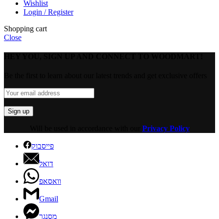
Wishlist
Login / Register
Shopping cart
Close
HEY YOU, SIGN UP AND CONNECT TO WOODMART!
Be the first to learn about our latest trends and get exclusive offers
Will be used in accordance with our
Privacy Policy
פייסבוק
דואל
וואסאפ
Gmail
מסנגר