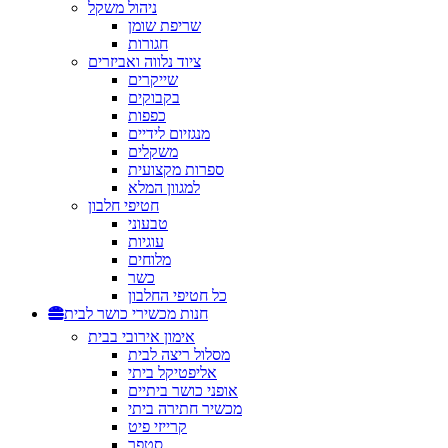
ניהול משקל
שריפת שומן
חגורות
ציוד נלווה ואביזרים
שייקרים
בקבוקים
כפפות
מנגזיום לידיים
משקלים
ספרות מקצועית
למגוון המלא
חטיפי חלבון
טבעוני
עוגיות
מלוחים
כשר
כל חטיפי החלבון
חנות מכשירי כושר לבית
אימון אירובי בבית
מסלול ריצה לבית
אליפטיקל ביתי
אופני כושר ביתיים
מכשיר חתירה ביתי
קרייזי פיט
סטפר