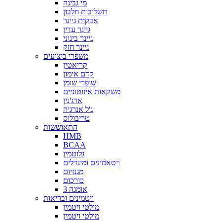
מי גבינה
תשלובות חלבון
אבקות גיינר
גיינר עדין
גיינר בינוני
גיינר חזק
משפרי ביצועים
קריאטין
קדם אימון
שופרי שומן
משקאות איזוטוניים
ארג'נין
ג'ל אנרגיה
טריבולוס
התאוששות
HMB
BCAA
גלוטמין
ויטאמינים ומינרלים
מגנזיום
כורכום
אומגה 3
ויטמינים ובריאות
מולטי ויטמין
מולטי ויטמין