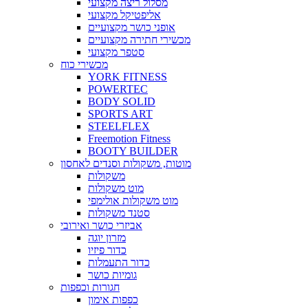
מסלול ריצה מקצועי
אליפטיקל מקצועי
אופני כושר מקצועיים
מכשירי חתירה מקצועיים
סטפר מקצועי
מכשירי כוח
YORK FITNESS
POWERTEC
BODY SOLID
SPORTS ART
STEELFLEX
Freemotion Fitness
BOOTY BUILDER
מוטות, משקולות וסנדים לאחסון
משקולות
מוט משקולות
מוט משקולות אולימפי
סטנד משקולות
אביזרי כושר ואירובי
מזרון יוגה
כדור פיזיו
כדור התעמלות
גומיות כושר
חגורות וכפפות
כפפות אימון