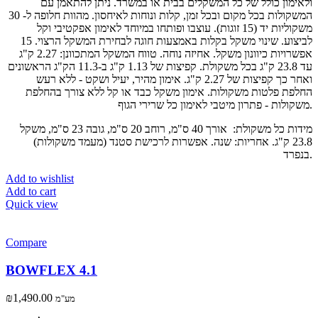
ולאימון כולל של כל המשקלים בבית או במשרד. ניתן להתאמן עם
המשקולות בכל מקום ובכל זמן, קלות ונוחות לאיחסון. מהוות חלופה ל- 30
משקוליות יד (15 זוגות). עוצבו ופותחו במיוחד לאימון אפקטיבי וקל
לביצוע. שינוי משקל בקלות באמצעות חוגה לבחירת המשקל הרצוי. 15
אפשרויות כיוונון משקל. אחיזה נוחה. טווח המשקל המתכוונן: 2.27 ק"ג
עד 23.8 ק"ג בכל משקולת. קפיצות של 1.13 ק"ג ב-11.3 הק"ג הראשונים
ואחר כך קפיצות של 2.27 ק"ג. אימון מהיר, יעיל ושקט - ללא רעש
החלפת פלטות משקולות. אימון משקל כבד או קל ללא צורך בהחלפת
משקולות - פתרון מיטבי לאימון כל שרירי הגוף.
מידות כל משקולת: אורך 40 ס"מ, רוחב 20 ס"מ, גובה 23 ס"מ, משקל
23.8 ק"ג. אחריות: שנה. אפשרות לרכישת סטנד (מעמד משקולות)
בנפרד.
Add to wishlist
Add to cart
Quick view
Compare
BOWFLEX 4.1
₪
1,490.00
מע"מ