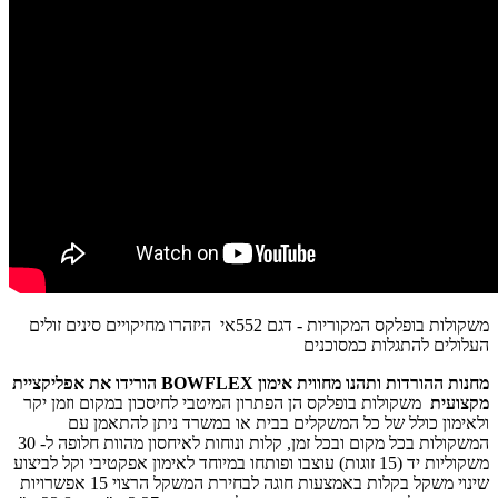
משקולות בופלקס המקוריות - דגם 552אי היזהרו מחיקויים סינים זולים
העלולים להתגלות כמסוכנים
הורידו את אפליקציית BOWFLEX מחנות ההורדות ותהנו מחווית אימון
מקצועית
משקולות בופלקס הן הפתרון המיטבי לחיסכון במקום וזמן יקר
ולאימון כולל של כל המשקלים בבית או במשרד ניתן להתאמן עם
המשקולות בכל מקום ובכל זמן, קלות ונוחות לאיחסון מהוות חלופה ל- 30
משקוליות יד (15 זוגות) עוצבו ופותחו במיוחד לאימון אפקטיבי וקל לביצוע
שינוי משקל בקלות באמצעות חוגה לבחירת המשקל הרצוי 15 אפשרויות