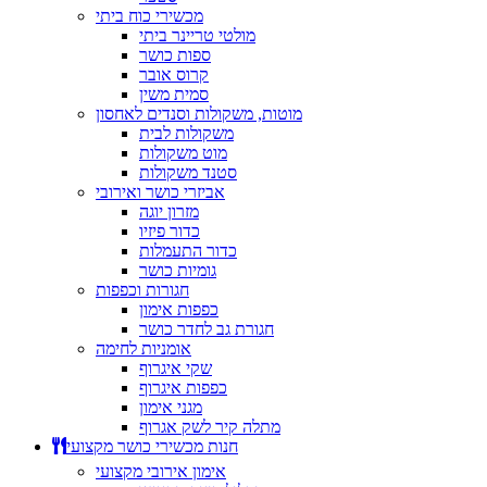
מכשירי כוח ביתי
מולטי טריינר ביתי
ספות כושר
קרוס אובר
סמית משין
מוטות, משקולות וסנדים לאחסון
משקולות לבית
מוט משקולות
סטנד משקולות
אביזרי כושר ואירובי
מזרון יוגה
כדור פיזיו
כדור התעמלות
גומיות כושר
חגורות וכפפות
כפפות אימון
חגורת גב לחדר כושר
אומניות לחימה
שקי איגרוף
כפפות איגרוף
מגני אימון
מתלה קיר לשק אגרוף
חנות מכשירי כושר מקצועי
אימון אירובי מקצועי