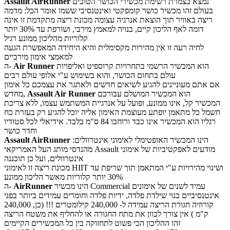
נמצא בצמרת רשימת מכשירי הכושר הטובים
Assault AirRunner
בעולם זהו מכשיר כושר קומפקטי ואינטנסיבי ששמו אומר הכל: מדמה
ריצה באוויר תוך הוצאת אנרגיה עצומה מכונת ריצה מתקדמת זו אינה
דומה לאף הליכון קיים, בנויה למאמץ מירבי, ושורפת עד 30% יותר
קלוריות מהליכון ממונע רגיל
לחיה רעה זו אין מהירות מקסימלית והיא היחידה המאפשרת הגעה
למאמצי אימון מירביים
הוא המכשיר הרשמי בתחרויות קרוספיט ואליפויות
Air Runner
ה-
עולם בתחום הכושר, והוא בשימוש ע"י אלופי עולם רבים
אם אתם מעוניינים להגיע לשיאים חדשים ולאתגר את עצמכם כל אימון
הוא המכשיר המושלם עבורכם
Assault Air Runner
מחדש,
המכשיר קל, אינו ממונע, ופועל על אנרגיית המשתמש עצמו, ללא צריכת
חשמל כל מתאמן יופתע מעוצמת האימון אליה יוכל להגיע רק בעזרת כח
רגליו הוא המכשיר אינו כבד ורוחבו 84 ס"מ בלבד. אידיאלי לכל סטודיו
וחדר כושר
הינו המכשיר האופטימלי לאימוני אינטרוולים:
Assault AirRunner
מהנדסי מותג העל האמריקאי Assault מודעים לאפקטיביות של אימוני
אינטרוולים, ועל כן תוכננה
מכונת ריצה זו לאימוני HIIT ושינוי מהירויות ע"י המתאמן תוך שריפת עד
30% יותר קלוריות מאשר הליכון ממונע
הינו מכשיר Commercial עמיד לשנים של אימונים
AirRunner
ה-
אינטנסיביים בנוי שילדת פלדה, ידיות פלדה וחומרים עמידים ביותר בפני
קורוזיה חגורת הריצה עמידה ל- 240,000 קילומטרים !!! (כן, 240,000
ק"מ ) אין צורך לכוון את מתח החגורה או להחליף את משטח הריצה
זהו ההליכון הכי פשוט לתחזוקה בין כל המכשירים הקיימים