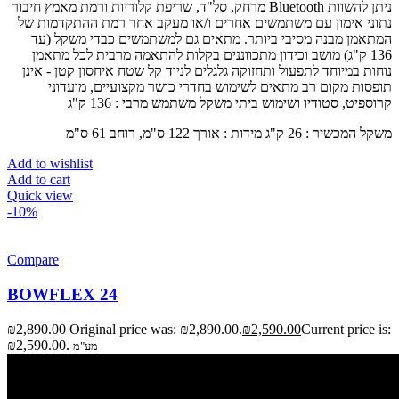
מרחק, סל"ד, שריפת קלוריות ורמת מאמץ חיבור Bluetooth ניתן להשוות
נתוני אימון עם משתמשים אחרים ו/או מעקב אחר רמת ההתקדמות של
המתאמן מבנה מסיבי ביותר. מתאים גם למשתמשים כבדי משקל (עד
136 ק"ג) מושב וכידון מתכווננים בקלות להתאמה מרבית לכל מתאמן
נוחות במיוחד לתפעול ותחזוקה גלגלים לניוד קל שטח איחסון קטן - אינן
תופסות מקום רב מתאים לשימוש בחדרי כושר מקצועיים, מועדוני
קרוספיט, סטודיו ושימוש ביתי משקל משתמש מרבי : 136 ק"ג
משקל המכשיר : 26 ק"ג מידות : אורך 122 ס"מ, רוחב 61 ס"מ
Add to wishlist
Add to cart
Quick view
-10%
Compare
BOWFLEX 24
₪
2,890.00
Original price was: ₪2,890.00.
₪
2,590.00
Current price is:
₪2,590.00.
מע"מ