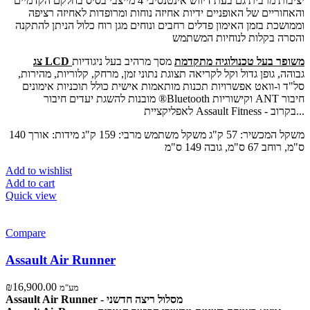
יציבות מרבית גם בעת דיווש אינטנסיבי 4 מייצבי בסיס בחלקם הקדמיים
והאחוריים של האופניים ידיות אחיזה נוחות ומרופדות לאחיזה רציפה
וממושכת בזמן האימון פדלים רחבים ונוחים מגן רוח כלול הניתן להתקנה
והסרה בקלות לנוחיות המשתמש
צג LCD משופר בעל טכנולוגיה מתקדמת
מסך מרהיב בעל ניגודיות
גבוהה, גופן גדול וקל לקריאה תצוגת נתוני זמן, מרחק, קלוריות, מהירות,
סל"ד ו-וואט אפשרויות תכנות מותאמות אישית כולל תוכניות אימונים
מובנות להשגת יעדים חיבור ®Bluetooth וקישוריות ANT חיבור
לאפליקציית Assault Fitness - בקרוב...
משקל המכשיר: 57 ק"ג משקל משתמש מרבי: 159 ק"ג מידות: אורך 140
ס"מ, רוחב 67 ס"מ, גובה 149 ס"מ
Add to wishlist
Add to cart
Quick view
Compare
Assault Air Runner
₪
16,900.00
מע"מ
Assault Air Runner - מסלול ריצה חדשני