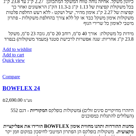
כיוונון משקל. אחיזה נוחה טווח המשקל המתכוונן: 2.27 ק"ג עד 23.8 ק"ג
בכל משקולת קפיצות של 1.13 ק"ג ב-11.3 הק"ג הראשונים ואחר כך
קפיצות של 2.27 ק"ג אימון מהיר, יעיל ושקט - ללא רעש החלפת פלטות
משקולות אימון משקל כבד או קל ללא צורך בהחלפת משקולות - פתרון
מיטבי לאימון כל שרירי הגוף
מידות כל משקולת: אורך 40 ס"מ, רוחב 20 ס"מ, גובה 23 ס"מ, משקל
23.8 ק"ג אחריות: שנה אפשרות לרכישת סטנד (מעמד משקולות) בנפרד
Add to wishlist
Add to cart
Quick view
Compare
BOWFLEX 24
₪
2,690.00
מע"מ
משקולות בופלקס
המקוריות
- דגם 552i (היזהרו מחיקויים סינים זולים
העלולים להתגלות כמסוכנים)
הורידו את אפליקציית BOWFLEX מחנות ההורדות ותהנו מחווית אימון
מקצועית.
משקולות בופלקס הן הפתרון המיטבי לחיסכון במקום וזמן יקר