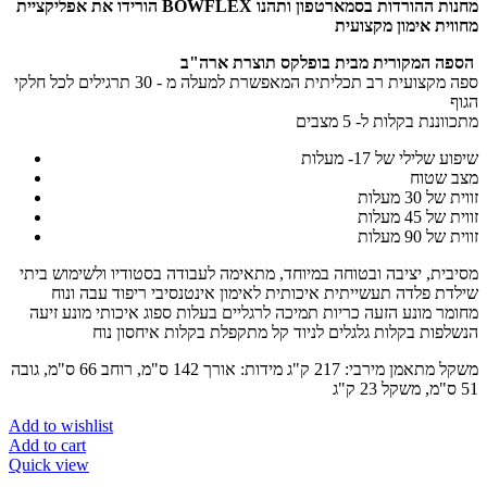
הורידו את אפליקציית BOWFLEX מחנות ההורדות בסמארטפון ותהנו
מחווית אימון מקצועית
הספה המקורית מבית בופלקס תוצרת ארה"ב
ספה מקצועית רב תכליתית המאפשרת למעלה מ - 30 תרגילים לכל חלקי
הגוף
מתכווננת בקלות ל- 5 מצבים
שיפוע שלילי של 17- מעלות
מצב שטוח
זווית של 30 מעלות
זווית של 45 מעלות
זווית של 90 מעלות
מסיבית, יציבה ובטוחה במיוחד, מתאימה לעבודה בסטודיו ולשימוש ביתי
שילדת פלדה תעשייתית איכותית לאימון אינטנסיבי ריפוד עבה ונוח
מחומר מונע הזעה כריות תמיכה לרגליים בעלות ספוג איכותי מונע זיעה
הנשלפות בקלות גלגלים לניוד קל מתקפלת בקלות איחסון נוח
משקל מתאמן מירבי: 217 ק"ג מידות: אורך 142 ס"מ, רוחב 66 ס"מ, גובה
51 ס"מ, משקל 23 ק"ג
Add to wishlist
Add to cart
Quick view