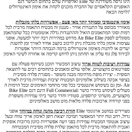
ואליפויות עולם בתחום הכושר דגם Elite הינו גרסה משודרגת של
האופניים הקלאסיים של החברה מוכנים לקחת את אימון האינטרוולים
לרמה הבאה?
אימון אינטנסיבי וממוקד יותר מאי פעם - אפשרויות בלתי מוגבלות
מאוורר מבוסס על התנגדות אוויר - מנגנון זה מבטיח התאמה מרבית לכל
רמות וסוגי המתאמנים הואיל וההתנגדות גדלה אוטומטית ככל שהמתאמן
מדווש במהירות רבה יותר למעשה, אופני Air Bike Elite מסוגלים לספק
עצימות אימון בלתי מוגבלת ניתן לרכוב בקצב אחיד לאורך זמן להשגת
יעדים או ליהנות מאימון אינטרוולים ברמה הגבוהה היותר אפשרות
לבידוד פלג גוף עליון או תחתון ניתן לדווש קדימה או אחורה לשינוי האימון
עמידות ויציבות לטווח ארוך
עיצוב המכשיר תוכנן בשיתוף פעולה עם
ספורטאים מקצועיים, אלופי עולם ומאמנים בתחומים רבים עד לתוצאה
הסופית - יצירת מופת מדהימה מבנה משופר - מסגרת פלדה מסיבית
בציפוי אבקה בשילוב אלומיניום המבטיח יציבות ועמידות מרבית לאורך
זמן גם בשימוש אינטנסיבי בכל סוגי מתחמי האימונים ובכל הרמות ה- Air
Bike Elite הינם דגם Full Commercial: מעולים לשימוש בחדרי כושר
מקצועיים, מועדוני קרוספיט, סטודיו וחדר כושר ביתי עמידות משופרת
בפני קורוזיה ארכובות פלדה מלאות מוט מושב מאלומיניום
חווית רכיבה מהנה ונוחה במיוחד
אופני Elite מצויידים במושב ארגונומי
גדול, רחב ונוח יותר המאפשר תמיכה יוצאת דופן לאימון ארוך טווח ובעל
עיצוב אנטומי המבטיח עמידות בפני זיעה אפשרויות כוונון מרובות אופקית
ואנכית להתאמה מרבית לכל מתאמן שלדת פלדה מסיבית המבטיחה