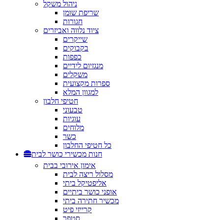
ניהול משקל
שריפת שומן
חגורות
ציוד נלווה ואביזרים
שייקרים
בקבוקים
כפפות
מנגזיום לידיים
משקלים
ספרות מקצועית
למגוון המלא
חטיפי חלבון
טבעוני
עוגיות
מלוחים
כשר
כל חטיפי החלבון
חנות מכשירי כושר לבית
אימון אירובי בבית
מסלול ריצה לבית
אליפטיקל ביתי
אופני כושר ביתיים
מכשיר חתירה ביתי
קרייזי פיט
סטפר