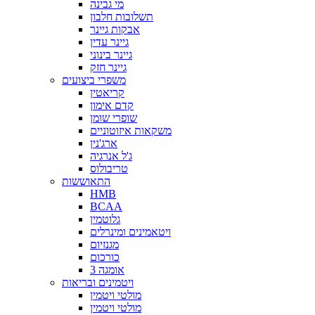
מי גבינה
תשלובות חלבון
אבקות גיינר
גיינר עדין
גיינר בינוני
גיינר חזק
משפרי ביצועים
קריאטין
קדם אימון
שופרי שומן
משקאות איזוטוניים
ארג'נין
ג'ל אנרגיה
טריבולוס
התאוששות
HMB
BCAA
גלוטמין
ויטאמינים ומינרלים
מגנזיום
כורכום
אומגה 3
ויטמינים ובריאות
מולטי ויטמין
מולטי ויטמין