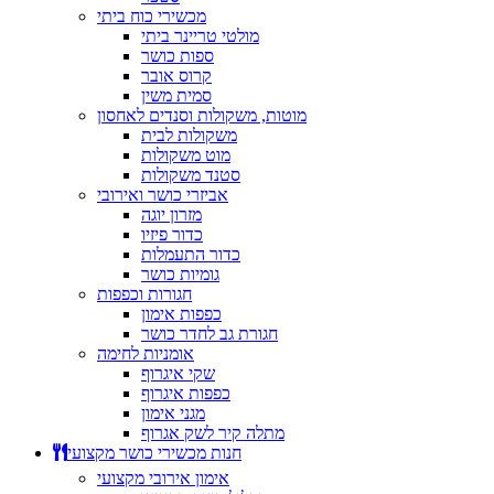
מכשירי כוח ביתי
מולטי טריינר ביתי
ספות כושר
קרוס אובר
סמית משין
מוטות, משקולות וסנדים לאחסון
משקולות לבית
מוט משקולות
סטנד משקולות
אביזרי כושר ואירובי
מזרון יוגה
כדור פיזיו
כדור התעמלות
גומיות כושר
חגורות וכפפות
כפפות אימון
חגורת גב לחדר כושר
אומניות לחימה
שקי איגרוף
כפפות איגרוף
מגני אימון
מתלה קיר לשק אגרוף
חנות מכשירי כושר מקצועי
אימון אירובי מקצועי