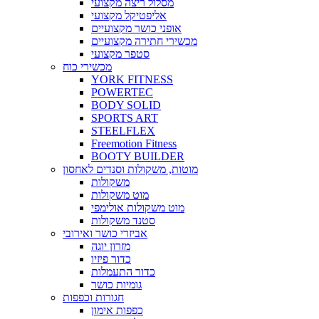
מסלול ריצה מקצועי
אליפטיקל מקצועי
אופני כושר מקצועיים
מכשירי חתירה מקצועיים
סטפר מקצועי
מכשירי כוח
YORK FITNESS
POWERTEC
BODY SOLID
SPORTS ART
STEELFLEX
Freemotion Fitness
BOOTY BUILDER
מוטות, משקולות וסנדים לאחסון
משקולות
מוט משקולות
מוט משקולות אולימפי
סטנד משקולות
אביזרי כושר ואירובי
מזרון יוגה
כדור פיזיו
כדור התעמלות
גומיות כושר
חגורות וכפפות
כפפות אימון