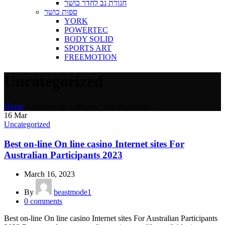
חגורת גב לחדר כושר
ספות כושר
YORK
POWERTEC
BODY SOLID
SPORTS ART
FREEMOTION
Uncategorized
Home
»
Archive by Category "Uncategorized"
16
Mar
Uncategorized
Best on-line On line casino Internet sites For
Australian Participants 2023
March 16, 2023
By
beastmode1
0
comments
Best on-line On line casino Internet sites For Australian Participants