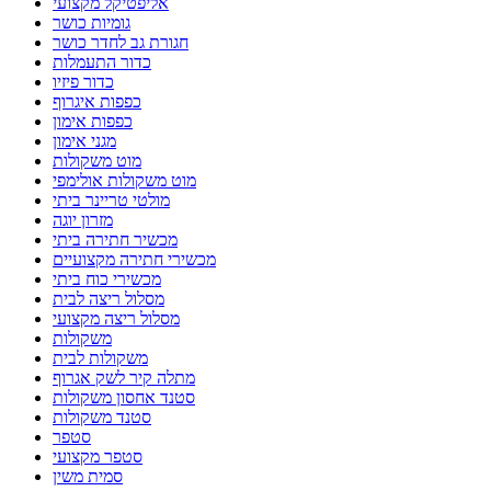
אליפטיקל מקצועי
גומיות כושר
חגורת גב לחדר כושר
כדור התעמלות
כדור פיזיו
כפפות איגרוף
כפפות אימון
מגני אימון
מוט משקולות
מוט משקולות אולימפי
מולטי טריינר ביתי
מזרון יוגה
מכשיר חתירה ביתי
מכשירי חתירה מקצועיים
מכשירי כוח ביתי
מסלול ריצה לבית
מסלול ריצה מקצועי
משקולות
משקולות לבית
מתלה קיר לשק אגרוף
סטנד אחסון משקולות
סטנד משקולות
סטפר
סטפר מקצועי
סמית משין