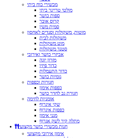
מכשירי כוח ביתי
מולטי טריינר ביתי
ספות כושר
קרוס אובר
סמית משין
מוטות, משקולות וסנדים לאחסון
משקולות לבית
מוט משקולות
סטנד משקולות
אביזרי כושר ואירובי
מזרון יוגה
כדור פיזיו
כדור התעמלות
גומיות כושר
חגורות וכפפות
כפפות אימון
חגורת גב לחדר כושר
אומניות לחימה
שקי איגרוף
כפפות איגרוף
מגני אימון
מתלה קיר לשק אגרוף
חנות מכשירי כושר מקצועי
אימון אירובי מקצועי