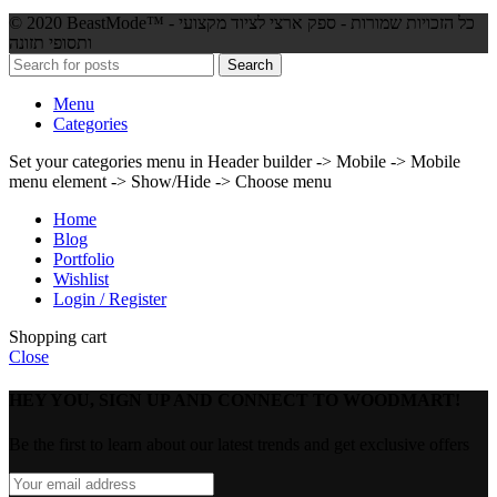
© 2020 BeastMode™ - כל הזכויות שמורות - ספק ארצי לציוד מקצועי
ותסופי תזונה
Search
Menu
Categories
Set your categories menu in Header builder -> Mobile -> Mobile
menu element -> Show/Hide -> Choose menu
Home
Blog
Portfolio
Wishlist
Login / Register
Shopping cart
Close
HEY YOU, SIGN UP AND CONNECT TO WOODMART!
Be the first to learn about our latest trends and get exclusive offers