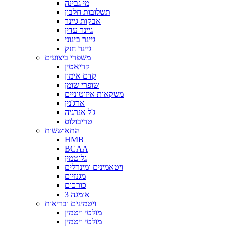
מי גבינה
תשלובות חלבון
אבקות גיינר
גיינר עדין
גיינר בינוני
גיינר חזק
משפרי ביצועים
קריאטין
קדם אימון
שופרי שומן
משקאות איזוטוניים
ארג'נין
ג'ל אנרגיה
טריבולוס
התאוששות
HMB
BCAA
גלוטמין
ויטאמינים ומינרלים
מגנזיום
כורכום
אומגה 3
ויטמינים ובריאות
מולטי ויטמין
מולטי ויטמין