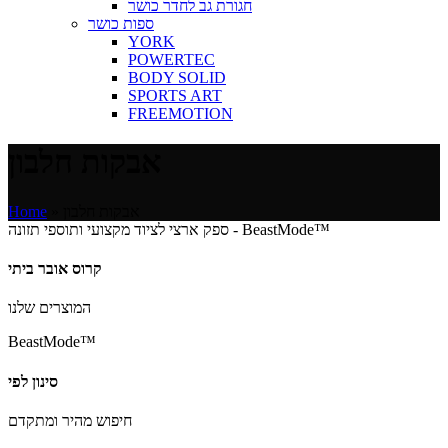
חגורת גב לחדר כושר
ספות כושר
YORK
POWERTEC
BODY SOLID
SPORTS ART
FREEMOTION
אבקות חלבון
אבקות חלבון
»
Home
ספק ארצי לציוד מקצועי ותוספי תזונה - BeastMode™
קרוס אובר ביתי
המוצרים שלנו
BeastMode™
סינון לפי
חיפוש מהיר ומתקדם