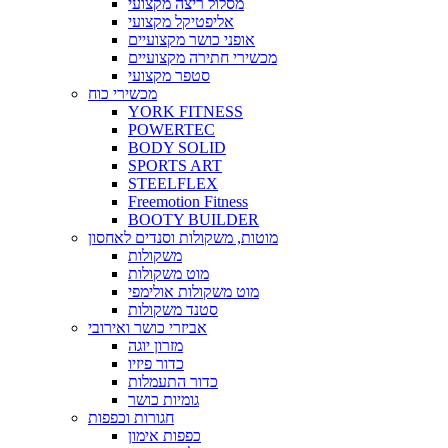
מסלול ריצה מקצועי
אליפטיקל מקצועי
אופני כושר מקצועיים
מכשירי חתירה מקצועיים
סטפר מקצועי
מכשירי כוח
YORK FITNESS
POWERTEC
BODY SOLID
SPORTS ART
STEELFLEX
Freemotion Fitness
BOOTY BUILDER
מוטות, משקולות וסנדים לאחסון
משקולות
מוט משקולות
מוט משקולות אולימפי
סטנד משקולות
אביזרי כושר ואירובי
מזרון יוגה
כדור פיזיו
כדור התעמלות
גומיות כושר
חגורות וכפפות
כפפות אימון