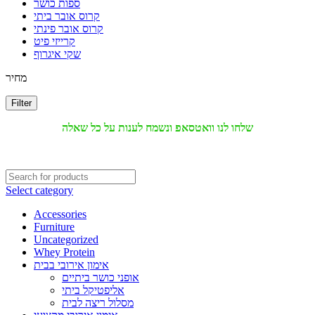
ספות כושר
קרוס אובר ביתי
קרוס אובר פינתי
קרייזי פיט
שקי איגרוף
מחיר
Filter
שלחו לנו וואטסאפ ונשמח לענות על כל שאלה
Select category
Accessories
Furniture
Uncategorized
Whey Protein
אימון אירובי בבית
אופני כושר ביתיים
אליפטיקל ביתי
מסלול ריצה לבית