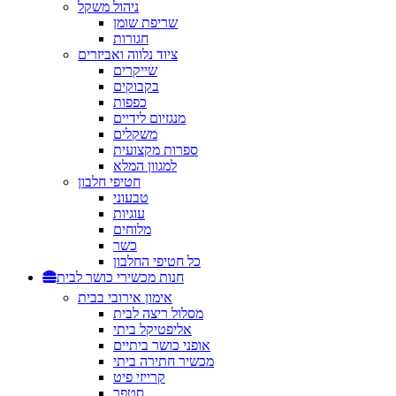
ניהול משקל
שריפת שומן
חגורות
ציוד נלווה ואביזרים
שייקרים
בקבוקים
כפפות
מנגזיום לידיים
משקלים
ספרות מקצועית
למגוון המלא
חטיפי חלבון
טבעוני
עוגיות
מלוחים
כשר
כל חטיפי החלבון
חנות מכשירי כושר לבית
אימון אירובי בבית
מסלול ריצה לבית
אליפטיקל ביתי
אופני כושר ביתיים
מכשיר חתירה ביתי
קרייזי פיט
סטפר