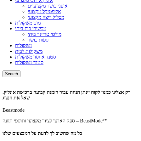
אימון אירובי מקצועי
אופני כושר מקצועיים
אליפטיקל מקצועי
מסלול ריצה מקצועי
מוט משקולות
מכשירי כוח ביתי
מולטי טריינר ביתי
ספות כושר
משקולות
משקולות לבית
סטנד אחסון משקולות
סטנד משקולות
Search
רק אצלינו כמנוי לקוח יינתן הנחה עבור הזמנה קבועה ברכישה אונליין.
שאל את הנציג
Beastmode
ספק הארצי לציוד מקצועי ותוספי תזונה – BeastMode™
כל מה שחשוב לך לדעת על המבצעים שלנו