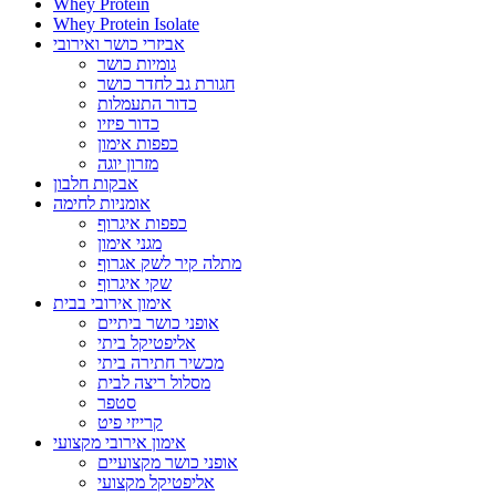
Whey Protein
Whey Protein Isolate
אביזרי כושר ואירובי
גומיות כושר
חגורת גב לחדר כושר
כדור התעמלות
כדור פיזיו
כפפות אימון
מזרון יוגה
אבקות חלבון
אומניות לחימה
כפפות איגרוף
מגני אימון
מתלה קיר לשק אגרוף
שקי איגרוף
אימון אירובי בבית
אופני כושר ביתיים
אליפטיקל ביתי
מכשיר חתירה ביתי
מסלול ריצה לבית
סטפר
קרייזי פיט
אימון אירובי מקצועי
אופני כושר מקצועיים
אליפטיקל מקצועי