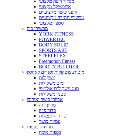
מסלול ריצה מקצועי
אליפטיקל מקצועי
אופני כושר מקצועיים
מכשירי חתירה מקצועיים
סטפר מקצועי
מכשירי כוח
YORK FITNESS
POWERTEC
BODY SOLID
SPORTS ART
STEELFLEX
Freemotion Fitness
BOOTY BUILDER
מוטות, משקולות וסנדים לאחסון
משקולות
מוט משקולות
מוט משקולות אולימפי
סטנד משקולות
אביזרי כושר ואירובי
מזרון יוגה
כדור פיזיו
כדור התעמלות
גומיות כושר
חגורות וכפפות
כפפות אימון