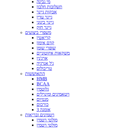
מי גבינה
תשלובות חלבון
אבקות גיינר
גיינר עדין
גיינר בינוני
גיינר חזק
משפרי ביצועים
קריאטין
קדם אימון
שופרי שומן
משקאות איזוטוניים
ארג'נין
ג'ל אנרגיה
טריבולוס
התאוששות
HMB
BCAA
גלוטמין
ויטאמינים ומינרלים
מגנזיום
כורכום
אומגה 3
ויטמינים ובריאות
מולטי ויטמין
מולטי ויטמין