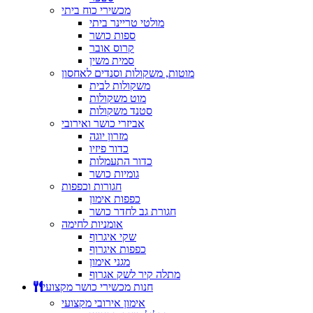
מכשירי כוח ביתי
מולטי טריינר ביתי
ספות כושר
קרוס אובר
סמית משין
מוטות, משקולות וסנדים לאחסון
משקולות לבית
מוט משקולות
סטנד משקולות
אביזרי כושר ואירובי
מזרון יוגה
כדור פיזיו
כדור התעמלות
גומיות כושר
חגורות וכפפות
כפפות אימון
חגורת גב לחדר כושר
אומניות לחימה
שקי איגרוף
כפפות איגרוף
מגני אימון
מתלה קיר לשק אגרוף
חנות מכשירי כושר מקצועי
אימון אירובי מקצועי