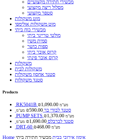
מכשירי חתירה מקצועיים
מסלול ריצה מקצועי
סטפר מקצועי
מוט משקולות
מוט משקולות אולימפי
מכשירי כוח ביתי
מולטי טריינר ביתי
סמית משין
ספות כושר
קרוס אובר ביתי
קרוס אובר פינתי
משקולות
משקולות לבית
סטנד אחסון משקולות
סטנד משקולות
Products
RK5041B
₪
1,090.00
מע"מ
סטנד לבודי בר
590.00
₪
מע"מ
PUMP SETS
₪
1,370.00
מע"מ
סטנד לברבלס
1,690.00
₪
מע"מ
DRT-60
₪
468.00
מע"מ
אימון אירובי בבית
מכשיר חתירה ביתי
Home