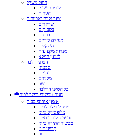
ניהול משקל
שריפת שומן
חגורות
ציוד נלווה ואביזרים
שייקרים
בקבוקים
כפפות
מנגזיום לידיים
משקלים
ספרות מקצועית
למגוון המלא
חטיפי חלבון
טבעוני
עוגיות
מלוחים
כשר
כל חטיפי החלבון
חנות מכשירי כושר לבית
אימון אירובי בבית
מסלול ריצה לבית
אליפטיקל ביתי
אופני כושר ביתיים
מכשיר חתירה ביתי
קרייזי פיט
סטפר