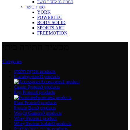
חגורת גב לחדר כושר
ספות כושר
YORK
POWERTEC
BODY SOLID
SPORTS ART
FREEMOTION
מכשיר חתירה ביתי
Categories
0 products
אבקות חלבון
Uncategorized
3 products
Accessories
1 product
Casein Protein
0 products
Egg Protein
0 products
Furniture
4 products
Plant Protein
0 products
Protein Bars
0 products
Weight Gainers
0 products
Whey Protein
1 product
Whey Protein Isolate
0 products
0 products
אביזרי כושר ואירובי