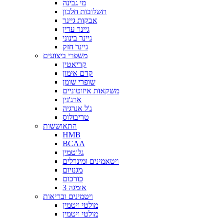
מי גבינה
תשלובות חלבון
אבקות גיינר
גיינר עדין
גיינר בינוני
גיינר חזק
משפרי ביצועים
קריאטין
קדם אימון
שופרי שומן
משקאות איזוטוניים
ארג'נין
ג'ל אנרגיה
טריבולוס
התאוששות
HMB
BCAA
גלוטמין
ויטאמינים ומינרלים
מגנזיום
כורכום
אומגה 3
ויטמינים ובריאות
מולטי ויטמין
מולטי ויטמין