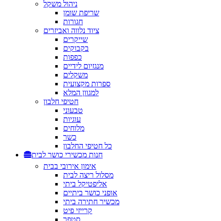
ניהול משקל
שריפת שומן
חגורות
ציוד נלווה ואביזרים
שייקרים
בקבוקים
כפפות
מנגזיום לידיים
משקלים
ספרות מקצועית
למגוון המלא
חטיפי חלבון
טבעוני
עוגיות
מלוחים
כשר
כל חטיפי החלבון
חנות מכשירי כושר לבית
אימון אירובי בבית
מסלול ריצה לבית
אליפטיקל ביתי
אופני כושר ביתיים
מכשיר חתירה ביתי
קרייזי פיט
סטפר