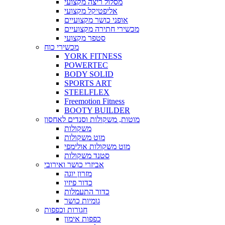
מסלול ריצה מקצועי
אליפטיקל מקצועי
אופני כושר מקצועיים
מכשירי חתירה מקצועיים
סטפר מקצועי
מכשירי כוח
YORK FITNESS
POWERTEC
BODY SOLID
SPORTS ART
STEELFLEX
Freemotion Fitness
BOOTY BUILDER
מוטות, משקולות וסנדים לאחסון
משקולות
מוט משקולות
מוט משקולות אולימפי
סטנד משקולות
אביזרי כושר ואירובי
מזרון יוגה
כדור פיזיו
כדור התעמלות
גומיות כושר
חגורות וכפפות
כפפות אימון