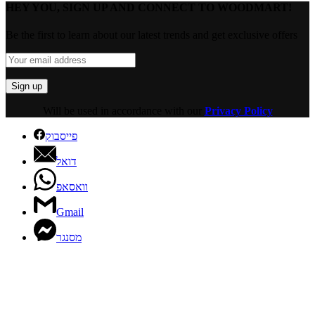
HEY YOU, SIGN UP AND CONNECT TO WOODMART!
Be the first to learn about our latest trends and get exclusive offers
Will be used in accordance with our
Privacy Policy
פייסבוק
דואל
וואסאפ
Gmail
מסנגר