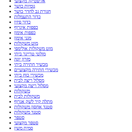
אליפטיקל מקצועי
גומיות כושר
חגורת גב לחדר כושר
כדור התעמלות
כדור פיזיו
כפפות איגרוף
כפפות אימון
מגני אימון
מוט משקולות
מוט משקולות אולימפי
מולטי טריינר ביתי
מזרון יוגה
מכשיר חתירה ביתי
מכשירי חתירה מקצועיים
מכשירי כוח ביתי
מסלול ריצה לבית
מסלול ריצה מקצועי
משקולות
משקולות לבית
מתלה קיר לשק אגרוף
סטנד אחסון משקולות
סטנד משקולות
סטפר
סטפר מקצועי
סמית משין