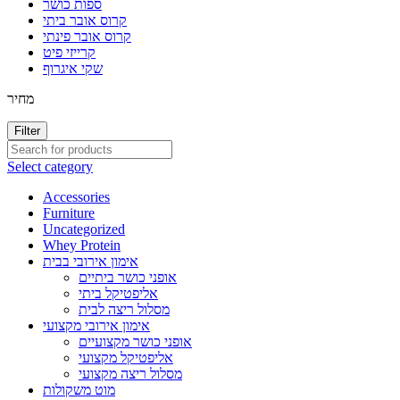
ספות כושר
קרוס אובר ביתי
קרוס אובר פינתי
קרייזי פיט
שקי איגרוף
מחיר
Filter
Select category
Accessories
Furniture
Uncategorized
Whey Protein
אימון אירובי בבית
אופני כושר ביתיים
אליפטיקל ביתי
מסלול ריצה לבית
אימון אירובי מקצועי
אופני כושר מקצועיים
אליפטיקל מקצועי
מסלול ריצה מקצועי
מוט משקולות