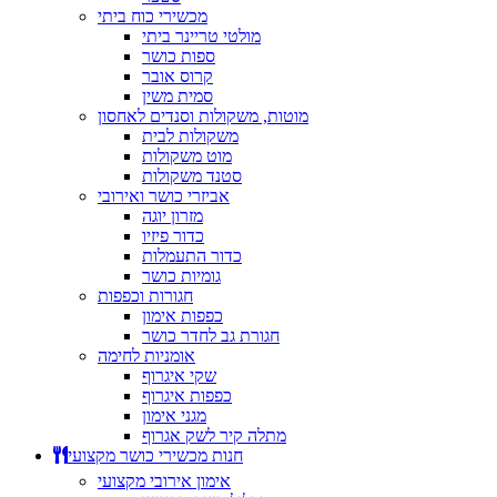
מכשירי כוח ביתי
מולטי טריינר ביתי
ספות כושר
קרוס אובר
סמית משין
מוטות, משקולות וסנדים לאחסון
משקולות לבית
מוט משקולות
סטנד משקולות
אביזרי כושר ואירובי
מזרון יוגה
כדור פיזיו
כדור התעמלות
גומיות כושר
חגורות וכפפות
כפפות אימון
חגורת גב לחדר כושר
אומניות לחימה
שקי איגרוף
כפפות איגרוף
מגני אימון
מתלה קיר לשק אגרוף
חנות מכשירי כושר מקצועי
אימון אירובי מקצועי