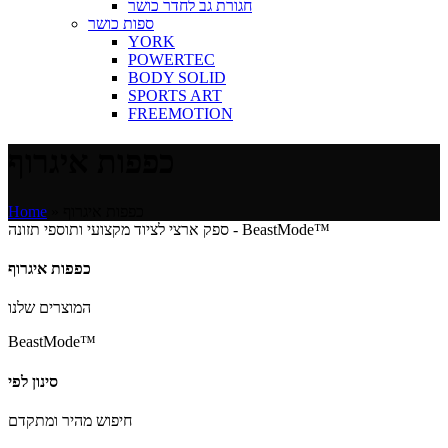
חגורת גב לחדר כושר
ספות כושר
YORK
POWERTEC
BODY SOLID
SPORTS ART
FREEMOTION
כפפות איגרוף
כפפות איגרוף
»
Home
ספק ארצי לציוד מקצועי ותוספי תזונה - BeastMode™
כפפות איגרוף
המוצרים שלנו
BeastMode™
סינון לפי
חיפוש מהיר ומתקדם