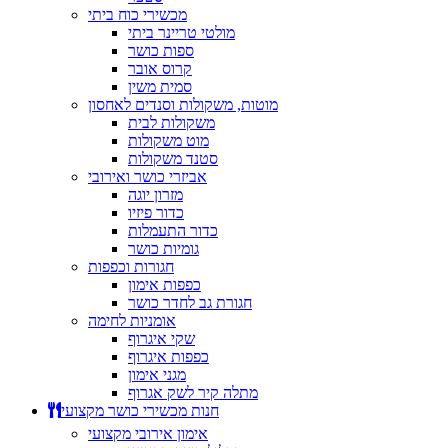
מכשירי כוח ביתי
מולטי טריינר ביתי
ספות כושר
קרוס אובר
סמית משין
מוטות, משקולות וסנדים לאחסון
משקולות לבית
מוט משקולות
סטנד משקולות
אביזרי כושר ואירובי
מזרון יוגה
כדור פיזיו
כדור התעמלות
גומיות כושר
חגורות וכפפות
כפפות אימון
חגורת גב לחדר כושר
אומניות לחימה
שקי איגרוף
כפפות איגרוף
מגני אימון
מתלה קיר לשק אגרוף
חנות מכשירי כושר מקצועי
אימון אירובי מקצועי