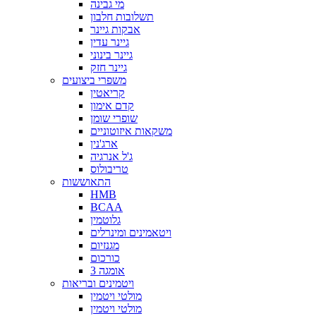
מי גבינה
תשלובות חלבון
אבקות גיינר
גיינר עדין
גיינר בינוני
גיינר חזק
משפרי ביצועים
קריאטין
קדם אימון
שופרי שומן
משקאות איזוטוניים
ארג'נין
ג'ל אנרגיה
טריבולוס
התאוששות
HMB
BCAA
גלוטמין
ויטאמינים ומינרלים
מגנזיום
כורכום
אומגה 3
ויטמינים ובריאות
מולטי ויטמין
מולטי ויטמין