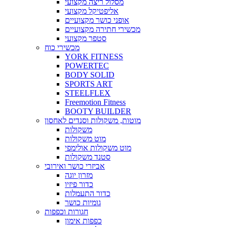
מסלול ריצה מקצועי
אליפטיקל מקצועי
אופני כושר מקצועיים
מכשירי חתירה מקצועיים
סטפר מקצועי
מכשירי כוח
YORK FITNESS
POWERTEC
BODY SOLID
SPORTS ART
STEELFLEX
Freemotion Fitness
BOOTY BUILDER
מוטות, משקולות וסנדים לאחסון
משקולות
מוט משקולות
מוט משקולות אולימפי
סטנד משקולות
אביזרי כושר ואירובי
מזרון יוגה
כדור פיזיו
כדור התעמלות
גומיות כושר
חגורות וכפפות
כפפות אימון