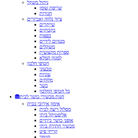
ניהול משקל
שריפת שומן
חגורות
ציוד נלווה ואביזרים
שייקרים
בקבוקים
כפפות
מנגזיום לידיים
משקלים
ספרות מקצועית
למגוון המלא
חטיפי חלבון
טבעוני
עוגיות
מלוחים
כשר
כל חטיפי החלבון
חנות מכשירי כושר לבית
אימון אירובי בבית
מסלול ריצה לבית
אליפטיקל ביתי
אופני כושר ביתיים
מכשיר חתירה ביתי
קרייזי פיט
סטפר