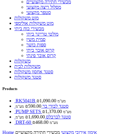
מכשירי חתירה מקצועיים
מסלול ריצה מקצועי
סטפר מקצועי
מוט משקולות
מוט משקולות אולימפי
מכשירי כוח ביתי
מולטי טריינר ביתי
סמית משין
ספות כושר
קרוס אובר ביתי
קרוס אובר פינתי
משקולות
משקולות לבית
סטנד אחסון משקולות
סטנד משקולות
Products
RK5041B
₪
1,090.00
מע"מ
סטנד לבודי בר
590.00
₪
מע"מ
PUMP SETS
₪
1,370.00
מע"מ
סטנד לברבלס
1,690.00
₪
מע"מ
DRT-60
₪
468.00
מע"מ
אימון אירובי מקצועי
מכשירי חתירה מקצועיים
Home