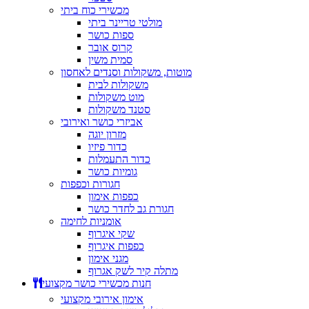
מכשירי כוח ביתי
מולטי טריינר ביתי
ספות כושר
קרוס אובר
סמית משין
מוטות, משקולות וסנדים לאחסון
משקולות לבית
מוט משקולות
סטנד משקולות
אביזרי כושר ואירובי
מזרון יוגה
כדור פיזיו
כדור התעמלות
גומיות כושר
חגורות וכפפות
כפפות אימון
חגורת גב לחדר כושר
אומניות לחימה
שקי איגרוף
כפפות איגרוף
מגני אימון
מתלה קיר לשק אגרוף
חנות מכשירי כושר מקצועי
אימון אירובי מקצועי