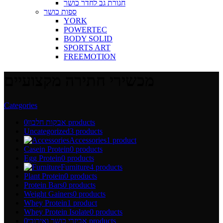
חגורת גב לחדר כושר
ספות כושר
YORK
POWERTEC
BODY SOLID
SPORTS ART
FREEMOTION
מכשירי חתירה מקצועיים
Categories
0 products
אבקות חלבון
Uncategorized
3 products
Accessories
1 product
Casein Protein
0 products
Egg Protein
0 products
Furniture
4 products
Plant Protein
0 products
Protein Bars
0 products
Weight Gainers
0 products
Whey Protein
1 product
Whey Protein Isolate
0 products
0 products
אביזרי כושר ואירובי