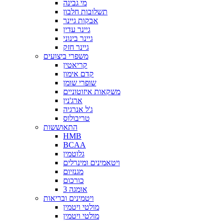
מי גבינה
תשלובות חלבון
אבקות גיינר
גיינר עדין
גיינר בינוני
גיינר חזק
משפרי ביצועים
קריאטין
קדם אימון
שופרי שומן
משקאות איזוטוניים
ארג'נין
ג'ל אנרגיה
טריבולוס
התאוששות
HMB
BCAA
גלוטמין
ויטאמינים ומינרלים
מגנזיום
כורכום
אומגה 3
ויטמינים ובריאות
מולטי ויטמין
מולטי ויטמין