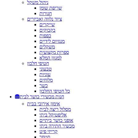
ניהול משקל
שריפת שומן
חגורות
ציוד נלווה ואביזרים
שייקרים
בקבוקים
כפפות
מנגזיום לידיים
משקלים
ספרות מקצועית
למגוון המלא
חטיפי חלבון
טבעוני
עוגיות
מלוחים
כשר
כל חטיפי החלבון
חנות מכשירי כושר לבית
אימון אירובי בבית
מסלול ריצה לבית
אליפטיקל ביתי
אופני כושר ביתיים
מכשיר חתירה ביתי
קרייזי פיט
סטפר