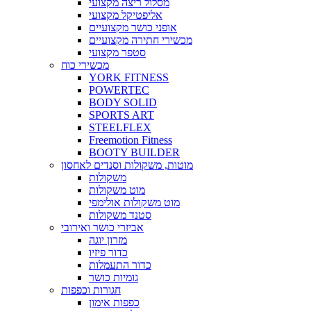
מסלול ריצה מקצועי
אליפטיקל מקצועי
אופני כושר מקצועיים
מכשירי חתירה מקצועיים
סטפר מקצועי
מכשירי כוח
YORK FITNESS
POWERTEC
BODY SOLID
SPORTS ART
STEELFLEX
Freemotion Fitness
BOOTY BUILDER
מוטות, משקולות וסנדים לאחסון
משקולות
מוט משקולות
מוט משקולות אולימפי
סטנד משקולות
אביזרי כושר ואירובי
מזרון יוגה
כדור פיזיו
כדור התעמלות
גומיות כושר
חגורות וכפפות
כפפות אימון