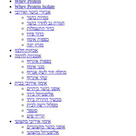
Whey Protein
Whey Protein Isolate
אביזרי כושר ואירובי
גומיות כושר
חגורת גב לחדר כושר
כדור התעמלות
כדור פיזיו
כפפות אימון
מזרון יוגה
אבקות חלבון
אומניות לחימה
כפפות איגרוף
מגני אימון
מתלה קיר לשק אגרוף
שקי איגרוף
אימון אירובי בבית
אופני כושר ביתיים
אליפטיקל ביתי
מכשיר חתירה ביתי
מסלול ריצה לבית
סטפר
קרייזי פיט
אימון אירובי מקצועי
אופני כושר מקצועיים
אליפטיקל מקצועי