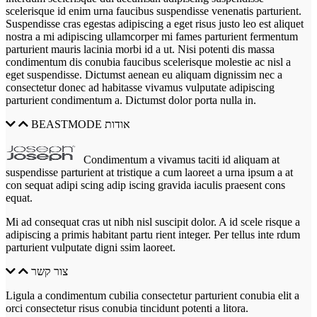
scelerisque id enim urna faucibus suspendisse venenatis parturient.
Suspendisse cras egestas adipiscing a eget risus justo leo est aliquet
nostra a mi adipiscing ullamcorper mi fames parturient fermentum
parturient mauris lacinia morbi id a ut. Nisi potenti dis massa
condimentum dis conubia faucibus scelerisque molestie ac nisl a
eget suspendisse. Dictumst aenean eu aliquam dignissim nec a
consectetur donec ad habitasse vivamus vulputate adipiscing
parturient condimentum a. Dictumst dolor porta nulla in.
BEASTMODE אודות
Condimentum a vivamus taciti id aliquam at
suspendisse parturient at tristique a cum laoreet a urna ipsum a at
con sequat adipi scing adip iscing gravida iaculis praesent cons
equat.
Mi ad consequat cras ut nibh nisl suscipit dolor. A id scele risque a
adipiscing a primis habitant partu rient integer. Per tellus inte rdum
parturient vulputate digni ssim laoreet.
צור קשר
Ligula a condimentum cubilia consectetur parturient conubia elit a
orci consectetur risus conubia tincidunt potenti a litora.