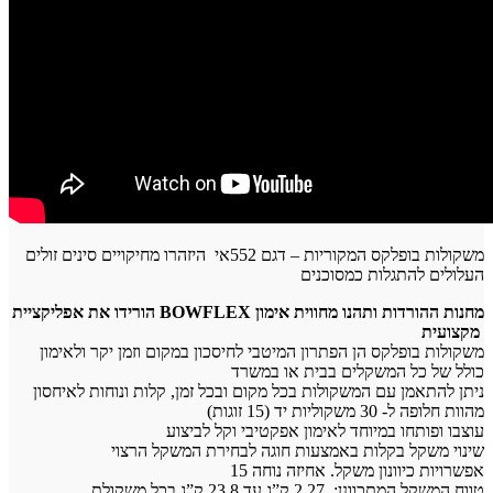
משקולות בופלקס המקוריות – דגם 552אי היזהרו מחיקויים סינים זולים
העלולים להתגלות כמסוכנים
הורידו את אפליקציית BOWFLEX מחנות ההורדות ותהנו מחווית אימון
מקצועית
משקולות בופלקס הן הפתרון המיטבי לחיסכון במקום וזמן יקר ולאימון
כולל של כל המשקלים בבית או במשרד
ניתן להתאמן עם המשקולות בכל מקום ובכל זמן, קלות ונוחות לאיחסון
מהוות חלופה ל- 30 משקוליות יד (15 זוגות)
עוצבו ופותחו במיוחד לאימון אפקטיבי וקל לביצוע
שינוי משקל בקלות באמצעות חוגה לבחירת המשקל הרצוי
15 אפשרויות כיוונון משקל. אחיזה נוחה
טווח המשקל המתכוונן: 2.27 ק”ג עד 23.8 ק”ג בכל משקולת