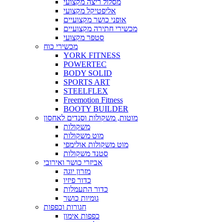
מסלול ריצה מקצועי
אליפטיקל מקצועי
אופני כושר מקצועיים
מכשירי חתירה מקצועיים
סטפר מקצועי
מכשירי כוח
YORK FITNESS
POWERTEC
BODY SOLID
SPORTS ART
STEELFLEX
Freemotion Fitness
BOOTY BUILDER
מוטות, משקולות וסנדים לאחסון
משקולות
מוט משקולות
מוט משקולות אולימפי
סטנד משקולות
אביזרי כושר ואירובי
מזרון יוגה
כדור פיזיו
כדור התעמלות
גומיות כושר
חגורות וכפפות
כפפות אימון