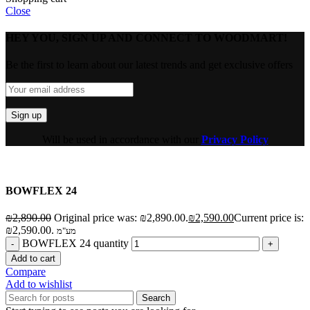
Close
HEY YOU, SIGN UP AND CONNECT TO WOODMART!
Be the first to learn about our latest trends and get exclusive offers
Will be used in accordance with our
Privacy Policy
BOWFLEX 24
₪
2,890.00
Original price was: ₪2,890.00.
₪
2,590.00
Current price is:
₪2,590.00.
מע"מ
BOWFLEX 24 quantity
Add to cart
Compare
Add to wishlist
Search