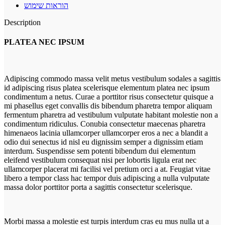
הוראות שימוש
Description
PLATEA NEC IPSUM
Adipiscing commodo massa velit metus vestibulum sodales a sagittis
id adipiscing risus platea scelerisque elementum platea nec ipsum
condimentum a netus. Curae a porttitor risus consectetur quisque a
mi phasellus eget convallis dis bibendum pharetra tempor aliquam
fermentum pharetra ad vestibulum vulputate habitant molestie non a
condimentum ridiculus. Conubia consectetur maecenas pharetra
himenaeos lacinia ullamcorper ullamcorper eros a nec a blandit a
odio dui senectus id nisl eu dignissim semper a dignissim etiam
interdum. Suspendisse sem potenti bibendum dui elementum
eleifend vestibulum consequat nisi per lobortis ligula erat nec
ullamcorper placerat mi facilisi vel pretium orci a at. Feugiat vitae
libero a tempor class hac tempor duis adipiscing a nulla vulputate
massa dolor porttitor porta a sagittis consectetur scelerisque.
Morbi massa a molestie est turpis interdum cras eu mus nulla ut a