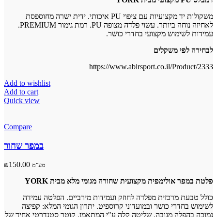
איכותי. ידית ישרה מחוספסת
PU
משקולות יד מקצועיות עם ציפוי
.
PREMIUM
. רמת גימור
PU
לאחיזה נוחה ביותר. עשוי פלדה מצופה
עמידות לשימוש מקצועי בחדרי כושר.
לבחירה לפי משקלים
https://www.abirsport.co.il/Product/2333
Add to wishlist
Add to cart
Quick view
Compare
במפר שחור
₪
150.00
מע"מ
פלטת במפר אולימפית מקצועית שחורה מגומי מלא מבית YORK
כולל טבעת מרכזית מפלדה לחוזק ועמידות מירביים. הפלטה עמידה
לשימוש בחדרי כושר ובמועדוני קרוספיט. יתרון הגומי המלא: קפיצה
נמוכה בהפלה מגובה. שליטה קלה ע"י המתאמן. קוטר סטנדרטי אחיד של