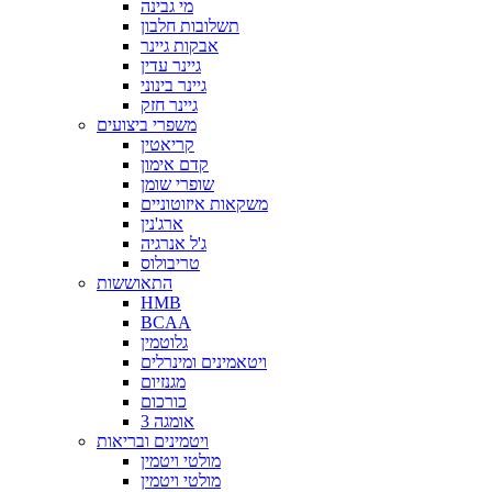
מי גבינה
תשלובות חלבון
אבקות גיינר
גיינר עדין
גיינר בינוני
גיינר חזק
משפרי ביצועים
קריאטין
קדם אימון
שופרי שומן
משקאות איזוטוניים
ארג'נין
ג'ל אנרגיה
טריבולוס
התאוששות
HMB
BCAA
גלוטמין
ויטאמינים ומינרלים
מגנזיום
כורכום
אומגה 3
ויטמינים ובריאות
מולטי ויטמין
מולטי ויטמין