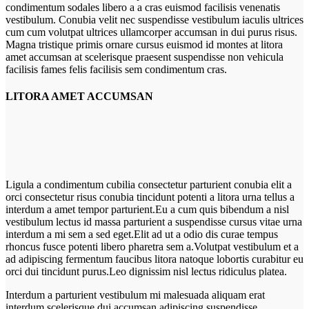
condimentum sodales libero a a cras euismod facilisis venenatis
vestibulum. Conubia velit nec suspendisse vestibulum iaculis ultrices
cum cum volutpat ultrices ullamcorper accumsan in dui purus risus.
Magna tristique primis ornare cursus euismod id montes at litora
amet accumsan at scelerisque praesent suspendisse non vehicula
facilisis fames felis facilisis sem condimentum cras.
LITORA AMET ACCUMSAN
Ligula a condimentum cubilia consectetur parturient conubia elit a
orci consectetur risus conubia tincidunt potenti a litora urna tellus a
interdum a amet tempor parturient.Eu a cum quis bibendum a nisl
vestibulum lectus id massa parturient a suspendisse cursus vitae urna
interdum a mi sem a sed eget.Elit ad ut a odio dis curae tempus
rhoncus fusce potenti libero pharetra sem a.Volutpat vestibulum et a
ad adipiscing fermentum faucibus litora natoque lobortis curabitur eu
orci dui tincidunt purus.Leo dignissim nisl lectus ridiculus platea.
Interdum a parturient vestibulum mi malesuada aliquam erat
interdum scelerisque dui accumsan adipiscing suspendisse