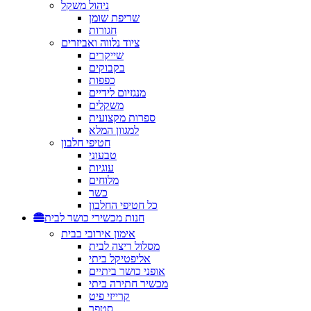
ניהול משקל
שריפת שומן
חגורות
ציוד נלווה ואביזרים
שייקרים
בקבוקים
כפפות
מנגזיום לידיים
משקלים
ספרות מקצועית
למגוון המלא
חטיפי חלבון
טבעוני
עוגיות
מלוחים
כשר
כל חטיפי החלבון
חנות מכשירי כושר לבית
אימון אירובי בבית
מסלול ריצה לבית
אליפטיקל ביתי
אופני כושר ביתיים
מכשיר חתירה ביתי
קרייזי פיט
סטפר