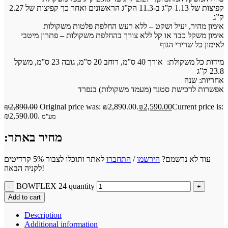
קפיצות של 1.13 ק”ג ב-11.3 הק”ג הראשונים ואחר כך קפיצות של 2.27
ק”ג
אימון מהיר, יעיל ושקט – ללא רעש החלפת פלטות משקולות
אימון משקל כבד או קל ללא צורך בהחלפת משקולות – פתרון מיטבי
לאימון כל שרירי הגוף
מידות כל משקולת: אורך 40 ס”מ, רוחב 20 ס”מ, גובה 23 ס”מ, משקל
23.8 ק”ג
אחריות: שנה
אפשרות לרכישת סטנד (מעמד משקולות) בנפרד
₪
2,890.00
Original price was: ₪2,890.00.
₪
2,590.00
Current price is:
₪2,590.00.
מע"מ
:מחיר באתר
לאתר ותוכלו לצבור 5% קרדיטים
התחברו
/
הירשמו
עוד לא נרשמם?
לקניה הבאה!
BOWFLEX 24 quantity
Add to cart
Description
Additional information