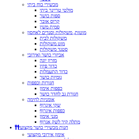
מכשירי כוח ביתי
מולטי טריינר ביתי
ספות כושר
קרוס אובר
סמית משין
מוטות, משקולות וסנדים לאחסון
משקולות לבית
מוט משקולות
סטנד משקולות
אביזרי כושר ואירובי
מזרון יוגה
כדור פיזיו
כדור התעמלות
גומיות כושר
חגורות וכפפות
כפפות אימון
חגורת גב לחדר כושר
אומניות לחימה
שקי איגרוף
כפפות איגרוף
מגני אימון
מתלה קיר לשק אגרוף
חנות מכשירי כושר מקצועי
אימון אירובי מקצועי